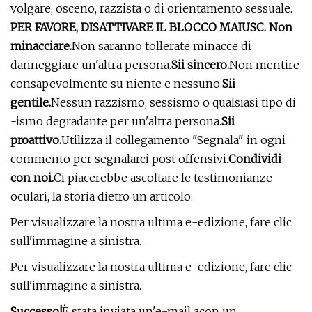
volgare, osceno, razzista o di orientamento sessuale.
PER FAVORE, DISATTIVARE IL BLOCCO MAIUSC. Non
minacciare.
Non saranno tollerate minacce di
danneggiare un'altra persona.
Sii sincero.
Non mentire
consapevolmente su niente e nessuno.
Sii
gentile.
Nessun razzismo, sessismo o qualsiasi tipo di
-ismo degradante per un'altra persona.
Sii
proattivo.
Utilizza il collegamento "Segnala" in ogni
commento per segnalarci post offensivi.
Condividi
con noi.
Ci piacerebbe ascoltare le testimonianze
oculari, la storia dietro un articolo.
Per visualizzare la nostra ultima e-edizione, fare clic
sull'immagine a sinistra.
Per visualizzare la nostra ultima e-edizione, fare clic
sull'immagine a sinistra.
Successo!
È stata inviata un'e-mail a
con un